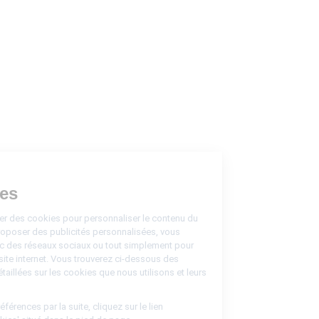
Ce site utilise
des Cookies
Nous pouvons utiliser des cookies pour personnaliser le contenu du
site internet, vous proposer des publicités personnalisées, vous
permettre d'agir avec des réseaux sociaux ou tout simplement pour
analyser le trafic du site internet. Vous trouverez ci-dessous des
informations plus détaillées sur les cookies que nous utilisons et leurs
objectifs.
Pour modifier vos préférences par la suite, cliquez sur le lien