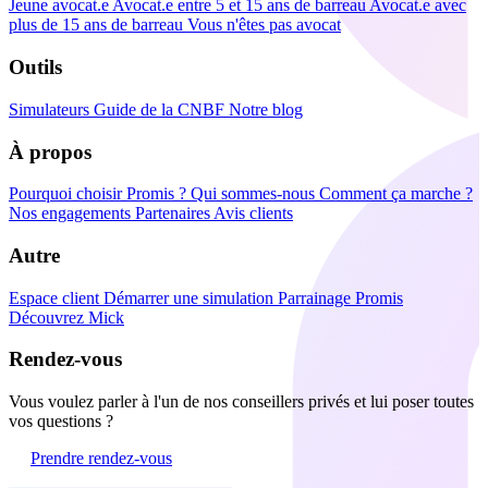
Jeune avocat.e
Avocat.e entre 5 et 15 ans de barreau
Avocat.e avec
plus de 15 ans de barreau
Vous n'êtes pas avocat
Outils
Simulateurs
Guide de la CNBF
Notre blog
À propos
Pourquoi choisir Promis ?
Qui sommes-nous
Comment ça marche ?
Nos engagements
Partenaires
Avis clients
Autre
Espace client
Démarrer une simulation
Parrainage Promis
Découvrez Mick
Rendez-vous
Vous voulez parler à l'un de nos conseillers privés et lui poser toutes
vos questions ?
Prendre rendez-vous